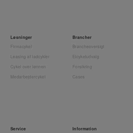
Gør
ink
Get
Løsninger
Brancher
Firmacykel
Brancheoversigt
Leasing af ladcykler
Elcykeludvalg
Cykel over lønnen
Forsikring
Medarbejdercykel
Cases
Service
Information