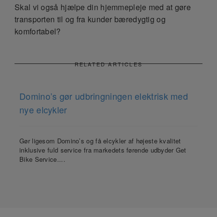
Skal vi også hjælpe din hjemmepleje med at gøre
transporten til og fra kunder bæredygtig og
komfortabel?
RELATED ARTICLES
Domino’s gør udbringningen elektrisk med
nye elcykler
Gør ligesom Domino’s og få elcykler af højeste kvalitet
inklusive fuld service fra markedets førende udbyder Get
Bike Service....
Fr
om