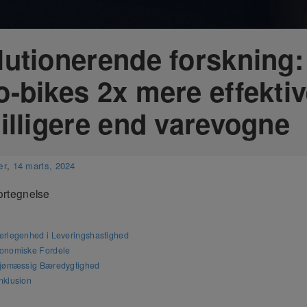
utionerende forskning:
-bikes 2x mere effekti
illigere end varevogne
ær
,
14 marts, 2024
ortegnelse
erlegenhed i Leveringshastighed
onomiske Fordele
ljømæssig Bæredygtighed
nklusion