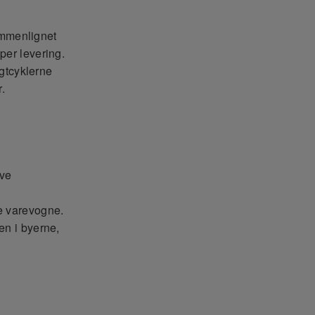
ammenlignet
per levering.
agtcyklerne
.
ive
ke varevogne.
en i byerne,