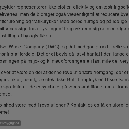
gtcykler repræsenterer ikke blot en effektiv og omkostningseff
deliveries, men de bidrager også væsentligt til at reducere by
ftforurening og trafikulykker. Med deres hurtige og pålidelige 
iljømæssige fodaftryk, tegner fragtcyklerne sig som en afgør
stilling af bylogistikken.
 Two Wheel Company (TWC), og det med god grund! Dette stu
ning af fordele. Det er et bevis på, at vi har fat i den lange 
øsningen på miljø- og klimaudfordringerne i last mile delivery
 over at være en del af denne revolutionære fremgang, der er
produkter, nemlig de elektriske Bullitt-fragtcykler. Disse ikon
ransportmidler; de er symbolet på vores ambitioner om at for
emtid.
somhed være med i revolutionen? Kontakt os og få en uforpli
rne!
æredygtighed