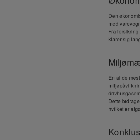
Den økonomis
med varevogne
Fra forsikring
klarer sig la
Miljøm
En af de mest
miljøpåvirkni
drivhusgasemi
Dette bidrage
hvilket er af
Konklus