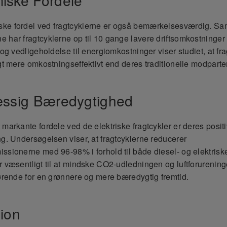
ke fordel ved fragtcyklerne er også bemærkelsesværdig. S
 har fragtcyklerne op til 10 gange lavere driftsomkostninger 
 og vedligeholdelse til energiomkostninger viser studiet, at fr
ngt mere omkostningseffektivt end deres traditionelle modparter
æssig Bæredygtighed
 markante fordele ved de elektriske fragtcykler er deres posit
ng. Undersøgelsen viser, at fragtcyklerne reducerer
ssionerne med 96-98% i forhold til både diesel- og elektris
r væsentligt til at mindske CO2-udledningen og luftforurening
gørende for en grønnere og mere bæredygtig fremtid.
ion