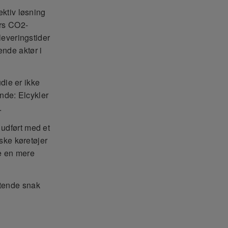
ektiv løsning
ers CO2-
leveringstider
ende aktør i
die er ikke
ende: Elcykler
.
 udført med et
iske køretøjer
me en mere
gtende snak