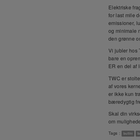
Elektriske fra
for last mile 
emissioner, lu
og minimale m
den grønne om
Vi jubler hos
bare en oprems
ER en del af l
TWC er stolte
af vores kerne
er ikke kun t
bæredygtig fr
Skal din virk
om mulighede
Tags :
bullitt
b