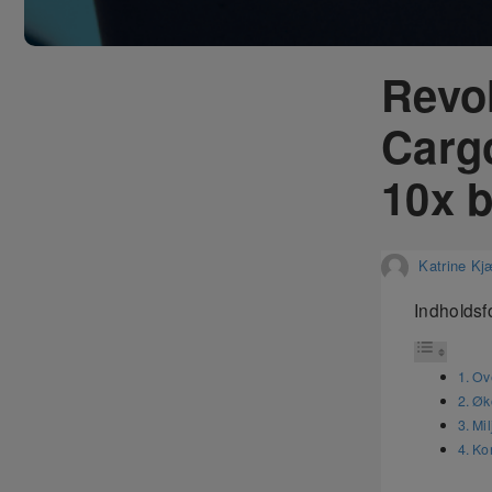
Revol
Cargo
10x b
Katrine Kj
Indholdsf
Ov
Øk
Mi
Ko