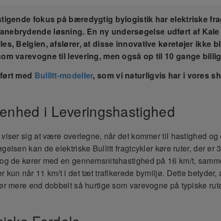
stigende fokus på bæredygtig bylogistik har elektriske fra
anebrydende løsning. En ny undersøgelse udført af Kale 
les, Belgien, afslører, at disse innovative køretøjer ikke b
som varevogne til levering, men også op til 10 gange billige
dført med
Bullitt-modeller
, som vi naturligvis har i vores 
enhed i Leveringshastighed
viser sig at være overlegne, når det kommer til hastighed og ef
gelsen kan de elektriske Bullitt fragtcykler køre ruter, der er
, og de kører med en gennemsnitshastighed på 16 km/t, samm
 kun når 11 km/t i det tæt trafikerede bymiljø. Dette betyder, 
 er mere end dobbelt så hurtige som varevogne på typiske rute
iske Fordele