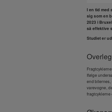
I en tid med 
sig som en b
2023 i Bruxel
så effektive 
Studiet er u
Overleg
Fragtcyklerne 
Ifølge undersø
end bilernes
varevogne, der
fragtcyklerne
Økonom