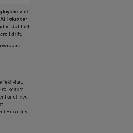
gtcykler vist
AI i oktober
lot er dobbelt
re i drift.
showroom.
fektivitet.
 30% kortere
enlignet med
at
r i Bruxelles.