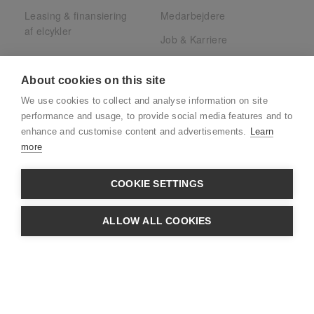
Leasing & finansiering
Medarbejdere
af elcykler
Job & Karriere
Presse
About cookies on this site
Juridisk
We use cookies to collect and analyse information on site
CSR
performance and usage, to provide social media features and to
enhance and customise content and advertisements.
Learn
more
COOKIE SETTINGS
CVR: 39880032 · Adresse:
Søndre Ringvej
ALLOW ALL COOKIES
49C - 2605 Brøndby
· Telefon:
+45 31 33 20 00
Indhent tilbud