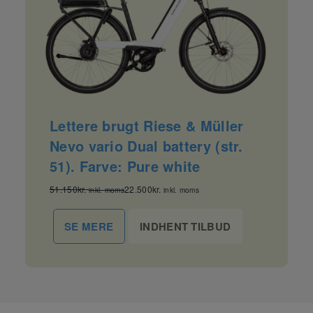
Lettere brugt Riese & Müller
Nevo vario Dual battery (str.
51). Farve: Pure white
51.150
kr.
22.500
kr.
inkl. moms
inkl. moms
INDHENT TILBUD
SE MERE