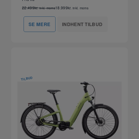
22.499
kr.
18.999
kr.
inkl. moms
inkl. moms
INDHENT TILBUD
SE MERE
TILBUD