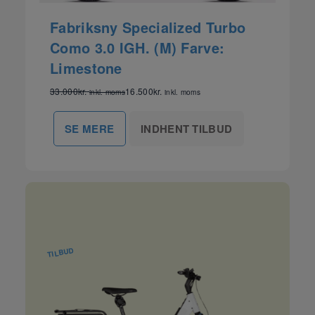
Fabriksny Specialized Turbo
Como 3.0 IGH. (M) Farve:
Limestone
33.000
kr.
16.500
kr.
inkl. moms
inkl. moms
INDHENT TILBUD
SE MERE
TILBUD