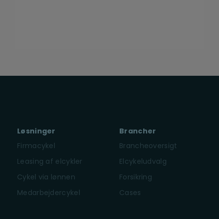
Løsninger
Brancher
Firmacykel
Brancheoversigt
Leasing af elcykler
Elcykeludvalg
Cykel via lønnen
Forsikring
Medarbejdercykel
Cases