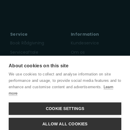
Service
Information
Book Rådgivning
Kundeservice
Serviceaftale
Om os
Leasing & Finansiering
Medarbejdere
About cookies on this site
Karriere
We use cookies to collect and analyse information on site
Presse
performance and usage, to provide social media features and to
enhance and customise content and advertisements.
Learn
Juridisk
more
COOKIE SETTINGS
ALLOW ALL COOKIES
CVR: 39880032 · Adresse:
Søndre Ringvej 49C - 2605