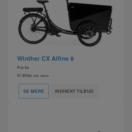
Winther CX Alfine 8
Pris fra
57.650
kr.
inkl. moms
INDHENT TILBUD
SE MERE