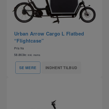
Urban Arrow Cargo L Flatbed
“Flightcase”
Pris fra
58.863
kr.
inkl. moms
INDHENT TILBUD
SE MERE