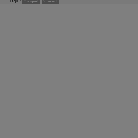
Tags :
Transport
Vicevært