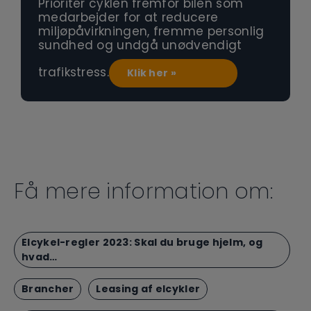
Prioritér cyklen fremfor bilen som
medarbejder for at reducere
miljøpåvirkningen, fremme personlig
sundhed og undgå unødvendigt
trafikstress.
Klik her »
Få mere information om:
Elcykel-regler 2023: Skal du bruge hjelm, og
hvad…
Brancher
Leasing af elcykler