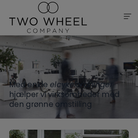
Med enkle
elcykelordninger
hjælper vi virksomheder med
den grønne omstilling