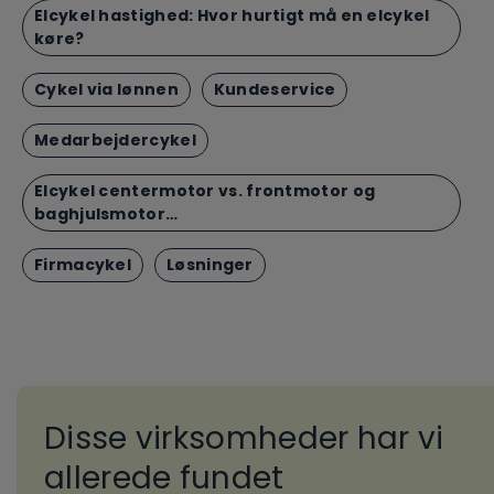
Elcykel hastighed: Hvor hurtigt må en elcykel
køre?
Cykel via lønnen
Kundeservice
Medarbejdercykel
Elcykel centermotor vs. frontmotor og
baghjulsmotor…
Firmacykel
Løsninger
Disse virksomheder har vi
allerede fundet