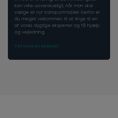
kan virke uoverskueligt, når man skal
vælge et nyt transportmiddel. Derfor er
du meget velkommen til at ringe til en
af vores dygtige eksperter og få hjælp
og vejledning.
Tal med en ekspert