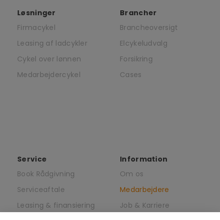
Løsninger
Brancher
Firmacykel
Brancheoversigt
Leasing af ladcykler
Elcykeludvalg
Cykel over lønnen
Forsikring
Medarbejdercykel
Cases
Service
Information
Book Rådgivning
Om os
Serviceaftale
Medarbejdere
Leasing & finansiering
Job & Karriere
af elcykler