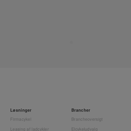
Løsninger
Brancher
Firmacykel
Brancheoversigt
Leasing af ladcykler
Elcykeludvalg