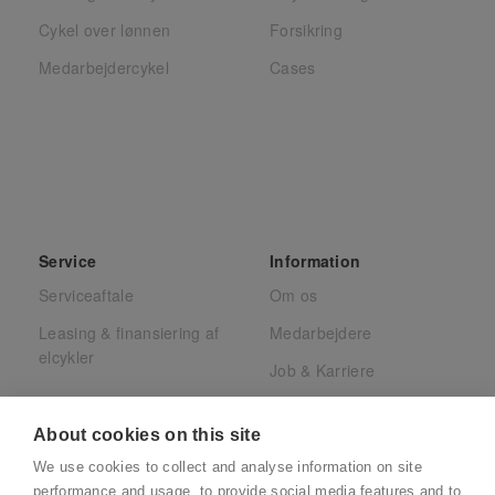
Cykel over lønnen
Forsikring
Medarbejdercykel
Cases
Service
Information
Serviceaftale
Om os
Leasing & finansiering af
Medarbejdere
elcykler
Job & Karriere
Presse
About cookies on this site
Juridisk
We use cookies to collect and analyse information on site
CSR
performance and usage, to provide social media features and to