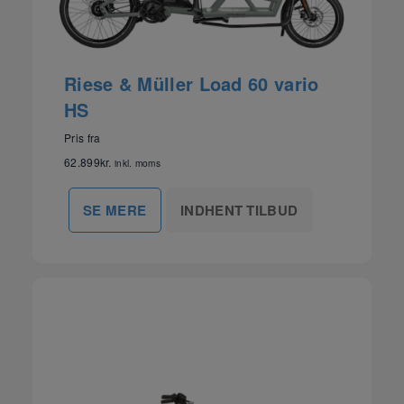
Riese & Müller Load 60 vario
HS
Pris fra
62.899
kr.
inkl. moms
INDHENT TILBUD
SE MERE