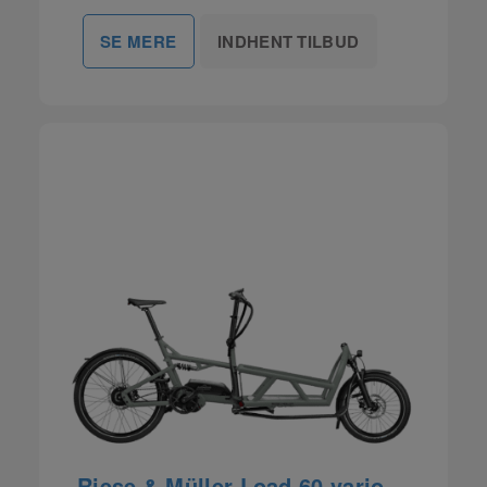
INDHENT TILBUD
SE MERE
Riese & Müller Load 60 vario