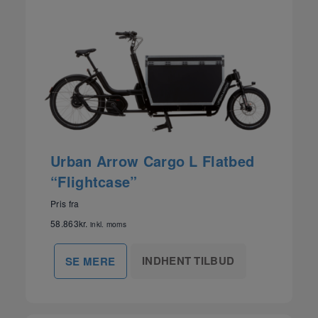
Urban Arrow Cargo L Flatbed
“Flightcase”
Pris fra
58.863
kr.
inkl. moms
INDHENT TILBUD
SE MERE