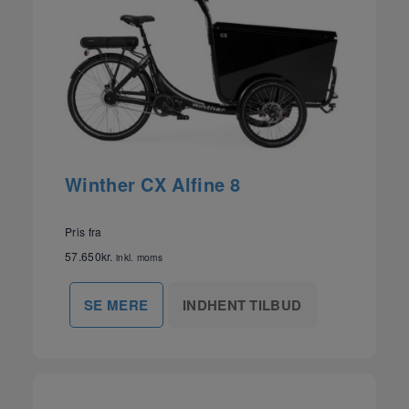
Winther CX Alfine 8
Pris fra
57.650
kr.
inkl. moms
INDHENT TILBUD
SE MERE