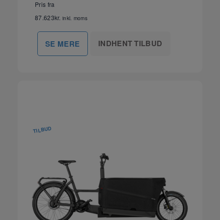
Pris fra
87.623
kr.
inkl. moms
INDHENT TILBUD
SE MERE
TILBUD