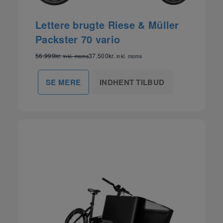
Lettere brugte Riese & Müller
Packster 70 vario
56.999
kr.
37.500
kr.
inkl. moms
inkl. moms
INDHENT TILBUD
SE MERE