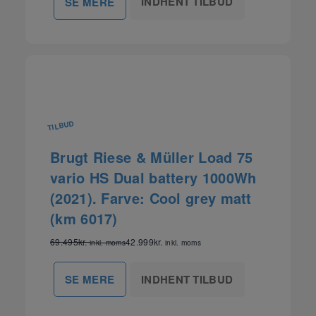
INDHENT TILBUD
SE MERE
TILBUD
Brugt Riese & Müller Load 75
vario HS Dual battery 1000Wh
(2021). Farve: Cool grey matt
(km 6017)
69.495
kr.
42.999
kr.
inkl. moms
inkl. moms
INDHENT TILBUD
SE MERE