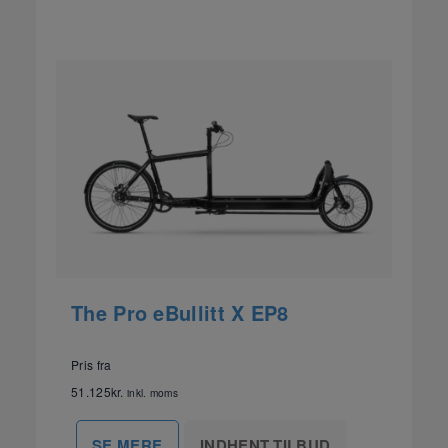
The Pro eBullitt X EP8
Pris fra
51.125
kr.
inkl. moms
INDHENT TILBUD
SE MERE