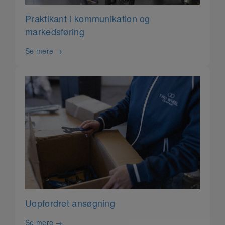
Praktikant i kommunikation og
markedsføring
Se mere
Uopfordret ansøgning
Se mere