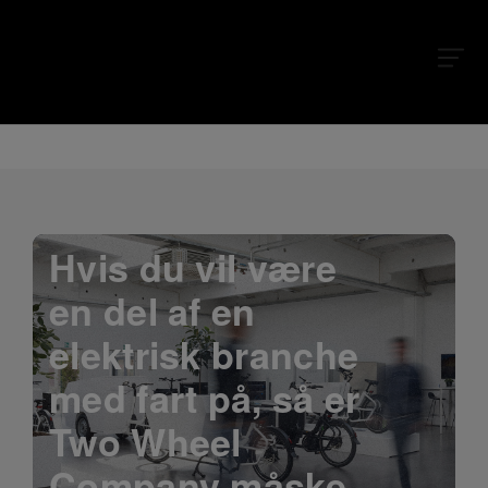
Hvis du vil være
en del af en
elektrisk branche
med fart på, så er
Two Wheel
Company måske