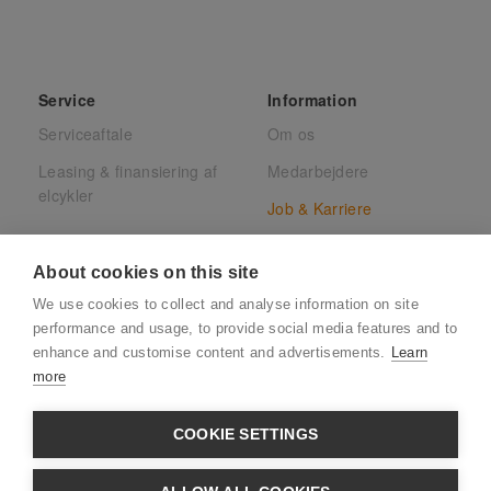
Service
Information
Serviceaftale
Om os
Leasing & finansiering af
Medarbejdere
elcykler
Job & Karriere
Presse
About cookies on this site
Juridisk
We use cookies to collect and analyse information on site
CSR
performance and usage, to provide social media features and to
enhance and customise content and advertisements.
Learn
more
COOKIE SETTINGS
CVR: 39880032 · Adresse:
Søndre Ringvej