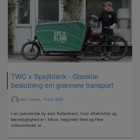
TWC x Spejlblank - Glasklar
beslutning om grønnere transport
,
Jerk Lassen
19 juni, 2023
I en pulserende by som København, hvor effektivitet og
bæredygtighed er i fokus, begynder flere og flere
virksomheder at...