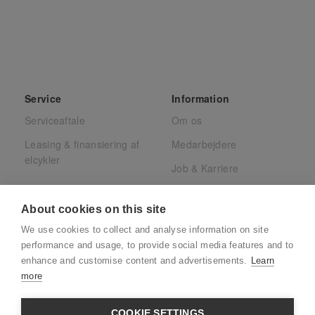
Service
Information
Serviceaftale
Om os
Leasing & finansiering af
Medarbejdere
elcykler
Job & Karriere
Presse
About cookies on this site
Juridisk
We use cookies to collect and analyse information on site
CSR
performance and usage, to provide social media features and to
enhance and customise content and advertisements.
Learn
more
COOKIE SETTINGS