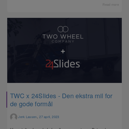
Read more
TWC x 24Slides - Den ekstra mil for
de gode formål
,
Jerk Lassen
27 april, 2023