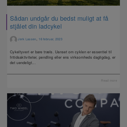
Sådan undgår du bedst muligt at få
stjålet din ladcykel
,
Jerk Lassen
16 februar, 2023
Cykeltyveri er bare træls. Uanset om cyklen er essentiel til
fritidsaktiviteter, pendling eller ens virksomheds dagligdag, er
det uendeligt...
Read more