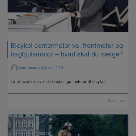
Elcykel centermotor vs. frontmotor og
baghjulsmotor – hvad skal du vælge?
,
Jerk Lassen
5 januar, 2023
Få et overblik over de forskellige motorer til elcykel.
Read more