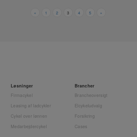
«
1
2
3
4
5
»
Løsninger
Brancher
Firmacykel
Brancheoversigt
Leasing af ladcykler
Elcykeludvalg
Cykel over lønnen
Forsikring
Medarbejdercykel
Cases