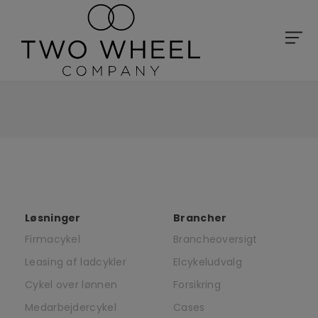
Løsninger
Brancher
Firmacykel
Brancheoversigt
Leasing af ladcykler
Elcykeludvalg
Cykel over lønnen
Forsikring
Medarbejdercykel
Cases