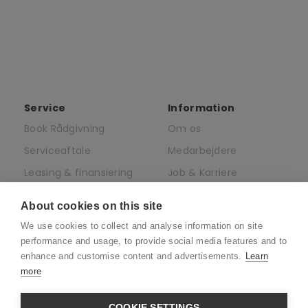
Service
Information
Book Rådgivning
Om os
Serviceaftale
Medarbejdere
Leasing & finansiering
Job & Karriere
af elcykler
Presse
About cookies on this site
Juridisk
We use cookies to collect and analyse information on site
CSR
performance and usage, to provide social media features and to
enhance and customise content and advertisements.
Learn
more
COOKIE SETTINGS