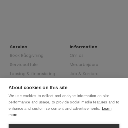
Service
Information
Book Rådgivning
Om os
Serviceaftale
Medarbejdere
Leasing & finansiering
Job & Karriere
af elcykler
Presse
About cookies on this site
Juridisk
We use cookies to collect and analyse information on site
CSR
performance and usage, to provide social media features and to
enhance and customise content and advertisements.
Learn
more