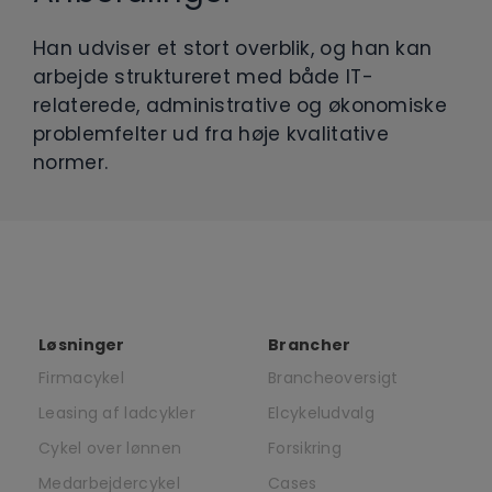
Han udviser et stort overblik, og han kan
arbejde struktureret med både IT-
relaterede, administrative og økonomiske
problemfelter ud fra høje kvalitative
normer.
Løsninger
Brancher
Firmacykel
Brancheoversigt
Leasing af ladcykler
Elcykeludvalg
Cykel over lønnen
Forsikring
Medarbejdercykel
Cases