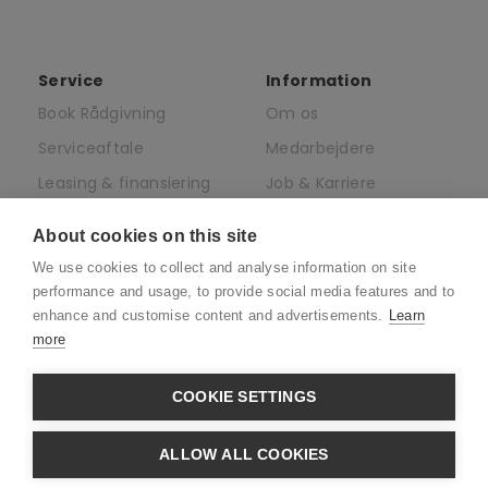
Service
Information
Book Rådgivning
Om os
Serviceaftale
Medarbejdere
Leasing & finansiering
Job & Karriere
af elcykler
Presse
About cookies on this site
Juridisk
We use cookies to collect and analyse information on site
CSR
performance and usage, to provide social media features and to
enhance and customise content and advertisements.
Learn
more
COOKIE SETTINGS
CVR: 39880032 · Adresse:
Søndre
ALLOW ALL COOKIES
Ringvej 49C - 2605 Brøndby
· Telefon:
+45 31 33 20 00