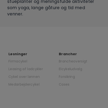
stueplanter og meningsfulde aktiviteter
som yoga, lange gåture og tid med
venner.
Løsninger
Brancher
Firmacykel
Brancheoversigt
Leasing af ladcykler
Elcykeludvalg
Cykel over lønnen
Forsikring
Medarbejdercykel
Cases