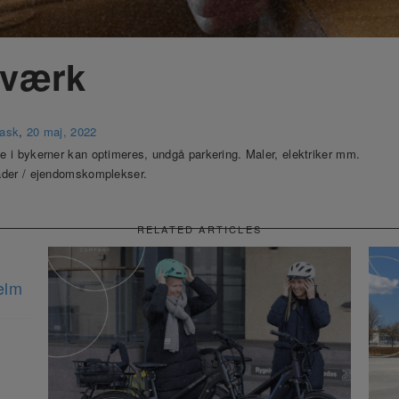
værk
rask
,
20 maj, 2022
 i bykerner kan optimeres, undgå parkering. Maler, elektriker mm.
der / ejendomskomplekser.
RELATED ARTICLES
elm