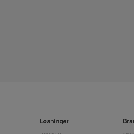
Løsninger
Bra
Firmacykel
Branc