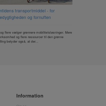
tidens transportmiddel - for
TWC x 24Slides
edygtigheden og fornuften
gode formål
 og flere vælger grønnere mobilitetsløsninger. Mere
Vi er stolte af og gl
ksomhed og flere ressourcer til den grønne
der ingen tvivl om. 
lling betyder også, at der...
Information
Om os