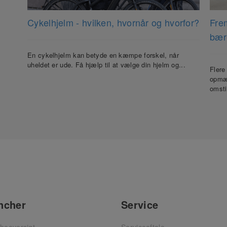
Cykelhjelm - hvilken, hvornår og hvorfor?
Frem
bær
En cykelhjelm kan betyde en kæmpe forskel, når
uheldet er ude. Få hjælp til at vælge din hjelm og...
Flere
opmær
omsti
ncher
Service
heoversigt
Serviceaftale