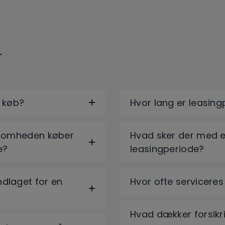
r
r køb?
Hvor lang er leasin
ksomheden køber
Hvad sker der med e
e?
leasingperiode?
dlaget for en
Hvor ofte serviceres
Hvad dækker forsikr