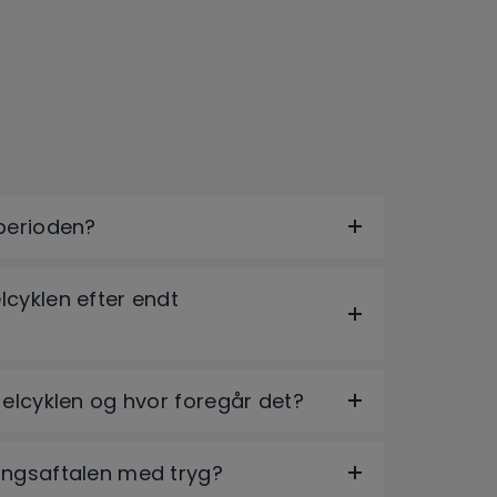
gperioden?
lcyklen efter endt
 elcyklen og hvor foregår det?
ingsaftalen med tryg?