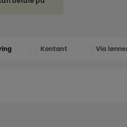
an betale på
ring
Kontant
Via lønne