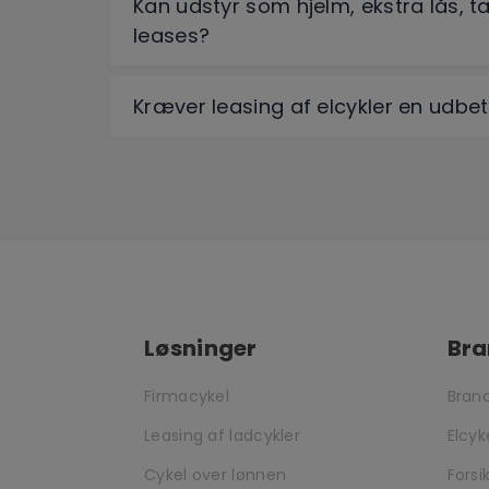
Kan udstyr som hjelm, ekstra lås, 
leases?
Kræver leasing af elcykler en udbet
Løsninger
Bra
Firmacykel
Bran
Leasing af ladcykler
Elcyk
Cykel over lønnen
Forsi