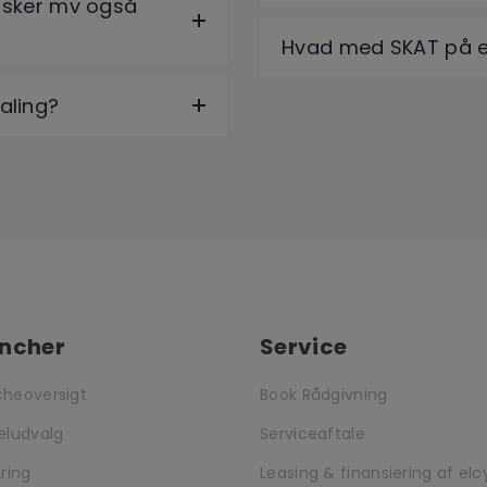
tasker mv også
Hvad med SKAT på en
aling?
ncher
Service
cheoversigt
Book Rådgivning
eludvalg
Serviceaftale
kring
Leasing & finansiering af elc