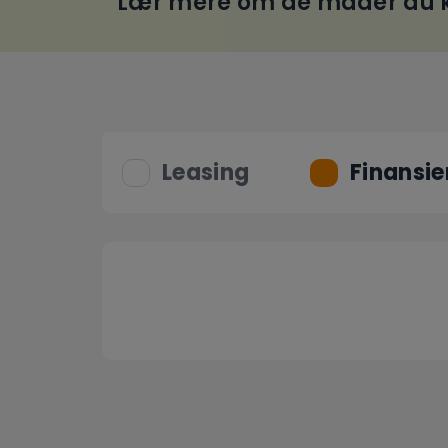
Lær mere om de måder du k
Leasing
Finansie