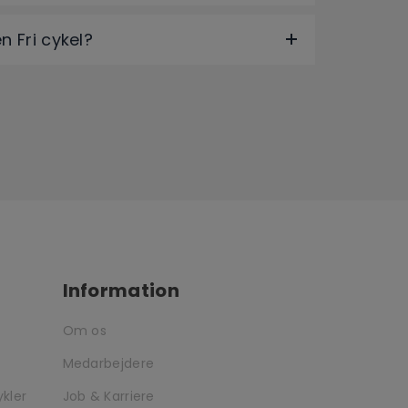
 Fri cykel?
Information
Om os
Medarbejdere
ykler
Job & Karriere