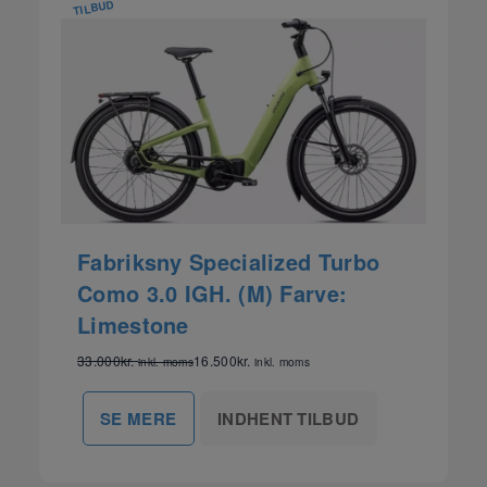
TILBUD
Fabriksny Specialized Turbo
Como 3.0 IGH. (M) Farve:
Limestone
33.000
kr.
16.500
kr.
inkl. moms
inkl. moms
INDHENT TILBUD
SE MERE