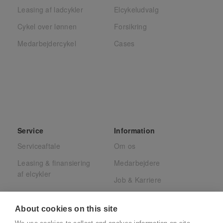
Leasing af ladcykler
Elcykeludvalg
Cykel over lønnen
Forsikring
Medarbejdercykel
Cases
Service
Information
Serviceaftale
Om os
Leasing & finansiering
Medarbejdere
af elcykler
Job & Karriere
Presse
About cookies on this site
Juridisk