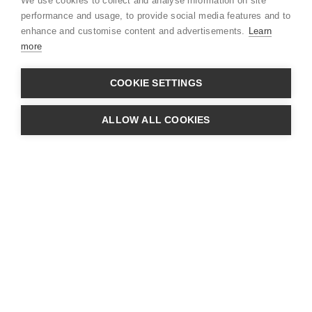
We use cookies to collect and analyse information on site
CSR
performance and usage, to provide social media features and to
enhance and customise content and advertisements.
Learn
more
COOKIE SETTINGS
CVR: 39880032 · Adresse:
Søndre Ringvej
ALLOW ALL COOKIES
49C - 2605 Brøndby
· Telefon:
+45 31 33 20 00
Indhent tilbud
Du er ved at indhente tilbud på:
Hidden
Cyklens navn