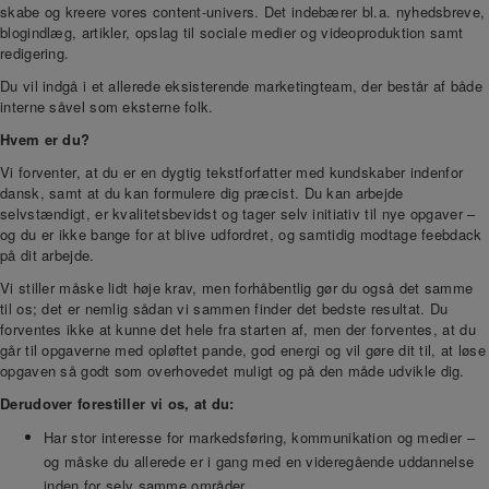
skabe og kreere vores content-univers. Det indebærer bl.a. nyhedsbreve,
blogindlæg, artikler, opslag til sociale medier og videoproduktion samt
redigering.
Du vil indgå i et allerede eksisterende marketingteam, der består af både
interne såvel som eksterne folk.
Hvem er du?
Vi forventer, at du er en dygtig tekstforfatter med kundskaber indenfor
dansk, samt at du kan formulere dig præcist. Du kan arbejde
selvstændigt, er kvalitetsbevidst og tager selv initiativ til nye opgaver –
og du er ikke bange for at blive udfordret, og samtidig modtage feebdack
på dit arbejde.
Vi stiller måske lidt høje krav, men forhåbentlig gør du også det samme
til os; det er nemlig sådan vi sammen finder det bedste resultat. Du
forventes ikke at kunne det hele fra starten af, men der forventes, at du
går til opgaverne med opløftet pande, god energi og vil gøre dit til, at løse
opgaven så godt som overhovedet muligt og på den måde udvikle dig.
Derudover forestiller vi os, at du:
Har stor interesse for markedsføring, kommunikation og medier –
og måske du allerede er i gang med en videregående uddannelse
inden for selv samme områder