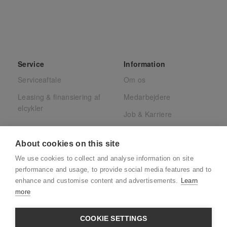
Service
Information
Serviceaftale
Om os
Leasing & finansiering af
Medarbejdere
elcykler
Job & Karriere
Presse
About cookies on this site
Juridisk
We use cookies to collect and analyse information on site
CSR
performance and usage, to provide social media features and to
enhance and customise content and advertisements.
Learn
more
COOKIE SETTINGS