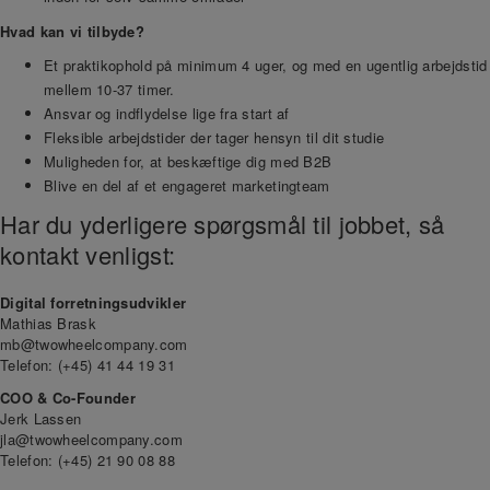
Hvad kan vi tilbyde?
Et praktikophold på minimum 4 uger, og med en ugentlig arbejdstid
mellem 10-37 timer.
Ansvar og indflydelse lige fra start af
Fleksible arbejdstider der tager hensyn til dit studie
Muligheden for, at beskæftige dig med B2B
Blive en del af et engageret marketingteam
Har du yderligere spørgsmål til jobbet, så
kontakt venligst:
Digital forretningsudvikler
Mathias Brask
mb@twowheelcompany.com
Telefon: (+45) 41 44 19 31
COO & Co-Founder
Jerk Lassen
jla@twowheelcompany.com
Telefon: (+45) 21 90 08 88