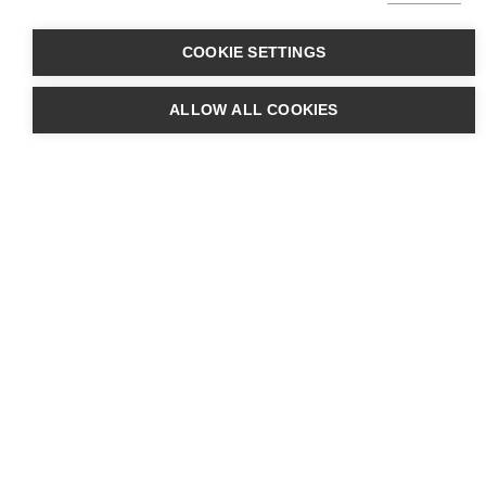
De 2 leasingtyper
COOKIE SETTINGS
ALLOW ALL COOKIES
Operationel Leasing
Operationel leasing betyder, at du
afleverer din elcykel tilbage efter endt
leasingperiode. Denne model passer
altså især til dig, der ikke er sikker på, om
du har brug for elcyklen efter perioden –
eller bare gerne altid vil køre på de
nyeste elcykelmodeller.
Med operationel leasing får du også
mulighed for at tilvælge både service og