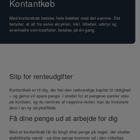
Kontantkøb
Med kontantkøb betales hele beløbet med det samme. Det
betyder, at alt fra selve elcyklen, inkl. tilbehør, udstyr og
eventuelle serviceaftaler, betales på én gang.
Slip for renteudgifter
Kontantkøb er til dig, der har den nødvendige kapital til rådighed
– og gerne vil spare penge. I stedet for at pengene samler støv
på kontoen, og du rammes af negative renter, kan du investere
dem i en ny elcykelflåde.
Få dine penge ud at arbejde for dig
Med et kontantkøb får du brugt dine penge på noget, der skaber
øjeblikkelig værdi - og dine penge kommer ud i den virkelige