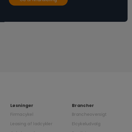
Løsninger
Brancher
Firmacykel
Brancheoversigt
Leasing af ladcykler
Elcykeludvalg