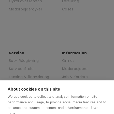
Cykel over lønnen
Forsikring
Medarbejdercykel
Cases
Service
Information
Book Rådgivning
Om os
Serviceaftale
Medarbejdere
Leasing & finansiering
Job & Karriere
af elcykler
Presse
About cookies on this site
Juridisk
We use cookies to collect and analyse information on site
CSR
performance and usage, to provide social media features and to
enhance and customise content and advertisements.
Learn
more