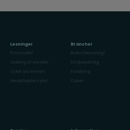
Løsninger
Brancher
Firmacykel
Brancheoversigt
Leasing af elcykler
Elcykeludvalg
Cykel via lønnen
Forsikring
Medarbejdercykel
Cases