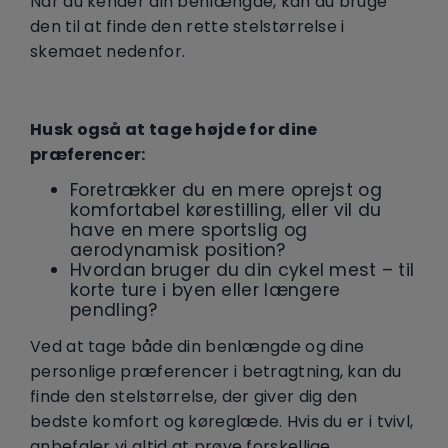
Når du kender din benlængde, kan du bruge
den til at finde den rette stelstørrelse i
skemaet nedenfor.
Husk også at tage højde for dine
præferencer:
Foretrækker du en mere oprejst og
komfortabel kørestilling, eller vil du
have en mere sportslig og
aerodynamisk position?
Hvordan bruger du din cykel mest – til
korte ture i byen eller længere
pendling?
Ved at tage både din benlængde og dine
personlige præferencer i betragtning, kan du
finde den stelstørrelse, der giver dig den
bedste komfort og køreglæde. Hvis du er i tvivl,
anbefaler vi altid at prøve forskellige