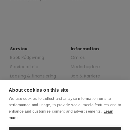
Service
Information
Book Rådgivning
Om os
Serviceaftale
Medarbejdere
Leasing & finansiering
Job & Karriere
af elcykler
Presse
About cookies on this site
Juridisk
We use cookies to collect and analyse information on site
CSR
performance and usage, to provide social media features and to
enhance and customise content and advertisements.
Learn
more