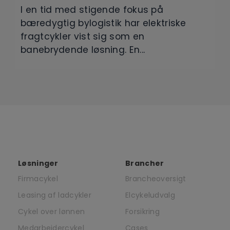
I en tid med stigende fokus på
bæredygtig bylogistik har elektriske
fragtcykler vist sig som en
Ho
banebrydende løsning. En...
st
I 
ma
tr
de
Løsninger
Brancher
Firmacykel
Brancheoversigt
Leasing af ladcykler
Elcykeludvalg
Cykel over lønnen
Forsikring
Medarbejdercykel
Cases