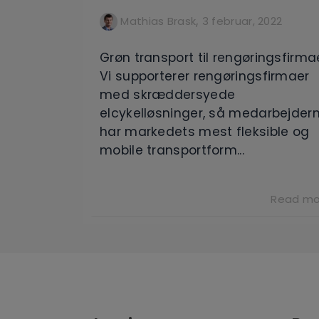
,
Mathias Brask
3 februar, 2022
Grøn transport til rengøringsfirma
Vi supporterer rengøringsfirmaer
med skræddersyede
elcykelløsninger, så medarbejder
har markedets mest fleksible og
mobile transportform...
Read mo