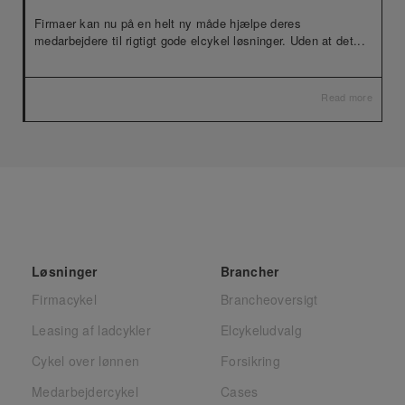
Firmaer kan nu på en helt ny måde hjælpe deres
medarbejdere til rigtigt gode elcykel løsninger. Uden at det...
Read more
Løsninger
Brancher
Firmacykel
Brancheoversigt
Leasing af ladcykler
Elcykeludvalg
Cykel over lønnen
Forsikring
Medarbejdercykel
Cases