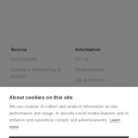
Service
Information
Serviceaftale
Om os
Leasing & finansiering af
Medarbejdere
elcykler
Job & Karriere
Presse
About cookies on this site
Juridisk
We use cookies to collect and analyse information on site
CSR
performance and usage, to provide social media features and to
enhance and customise content and advertisements.
Learn
more