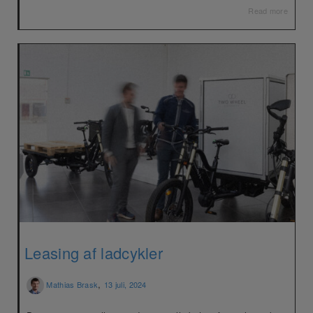
Read more
Leasing af ladcykler
,
Mathias Brask
13 juli, 2024