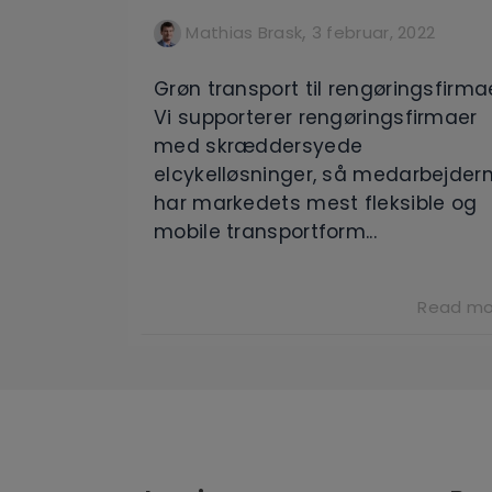
,
Mathias Brask
3 februar, 2022
Grøn transport til rengøringsfirma
Vi supporterer rengøringsfirmaer
med skræddersyede
elcykelløsninger, så medarbejder
har markedets mest fleksible og
mobile transportform...
Read mo