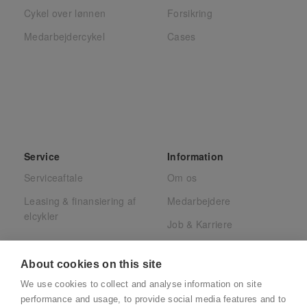
Cykel over lønnen
Forsikring
Medarbejdercykel
Cases
Service
Information
Serviceaftale
Om os
Leasing & finansiering af
Medarbejdere
elcykler
Job & Karriere
Presse
About cookies on this site
Juridisk
We use cookies to collect and analyse information on site
CSR
performance and usage, to provide social media features and to