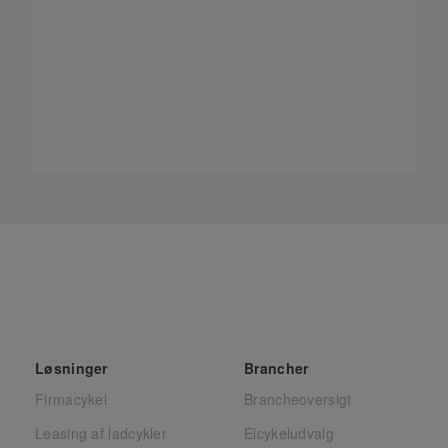
Løsninger
Brancher
Firmacykel
Brancheoversigt
Leasing af ladcykler
Elcykeludvalg