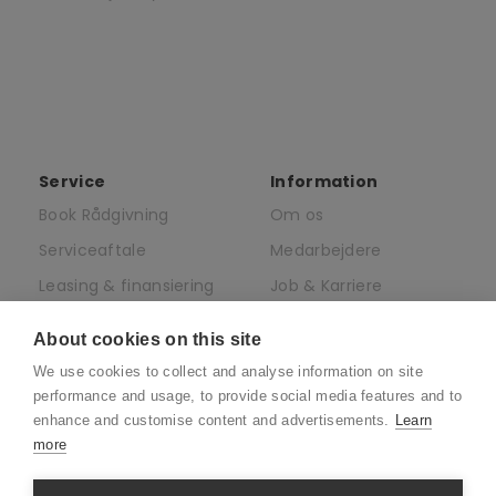
Service
Information
Book Rådgivning
Om os
Serviceaftale
Medarbejdere
Leasing & finansiering
Job & Karriere
af elcykler
Presse
About cookies on this site
Juridisk
We use cookies to collect and analyse information on site
CSR
performance and usage, to provide social media features and to
enhance and customise content and advertisements.
Learn
more