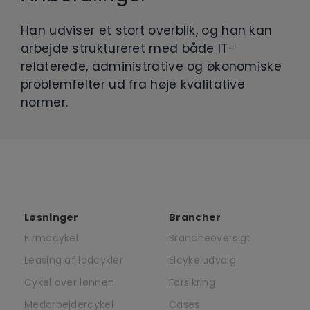
Han udviser et stort overblik, og han kan
arbejde struktureret med både IT-
relaterede, administrative og økonomiske
problemfelter ud fra høje kvalitative
normer.
Løsninger
Brancher
Firmacykel
Brancheoversigt
Leasing af ladcykler
Elcykeludvalg
Cykel over lønnen
Forsikring
Medarbejdercykel
Cases