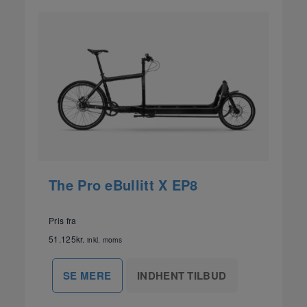
The Pro eBullitt X EP8
Pris fra
51.125
kr.
inkl. moms
INDHENT TILBUD
SE MERE