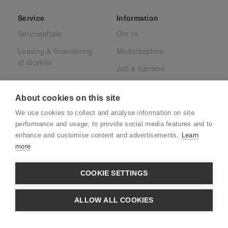
Service
Information
Serviceaftale
Om os
Leasing & finansiering
Medarbejdere
af elcykler
Job & Karriere
Presse
About cookies on this site
Juridisk
We use cookies to collect and analyse information on site
CSR
performance and usage, to provide social media features and to
enhance and customise content and advertisements.
Learn
more
COOKIE SETTINGS
CVR: 39880032 · Adresse:
Søndre Ringvej
ALLOW ALL COOKIES
49C - 2605 Brøndby
· Telefon:
+45 31 33 20 00