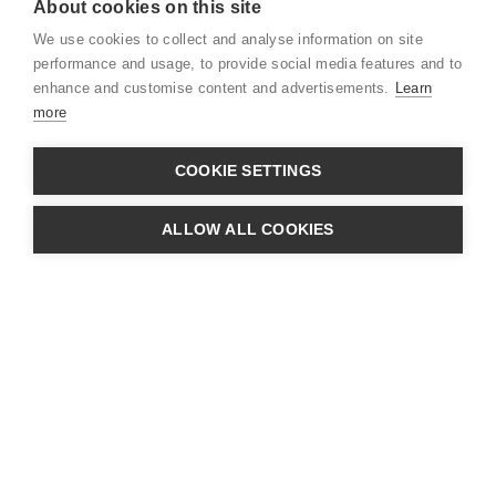
About cookies on this site
Juridisk
We use cookies to collect and analyse information on site
CSR
performance and usage, to provide social media features and to
enhance and customise content and advertisements.
Learn
more
COOKIE SETTINGS
CVR: 39880032 · Adresse:
Søndre Ringvej
ALLOW ALL COOKIES
49C - 2605 Brøndby
· Telefon:
+45 31 33 20 00
Få et opkald fra en af vores
eksperter