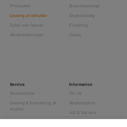
Firmacykel
Brancheoversigt
Leasing af ladcykler
Elcykeludvalg
Cykel over lønnen
Forsikring
Medarbejdercykel
Cases
Service
Information
Serviceaftale
Om os
Leasing & finansiering af
Medarbejdere
elcykler
Job & Karriere
Presse