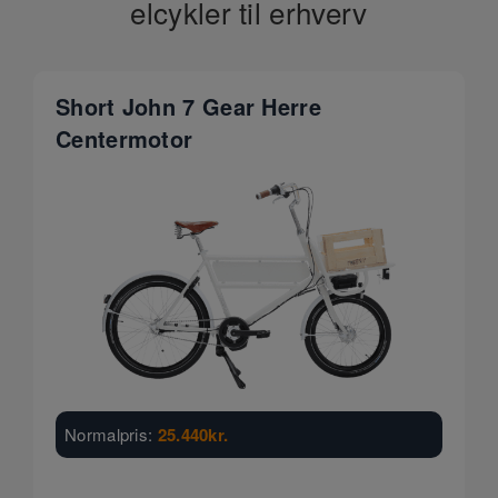
elcykler til erhverv
Short John 7 Gear Herre
Centermotor
Normalpris:
25.440
kr.