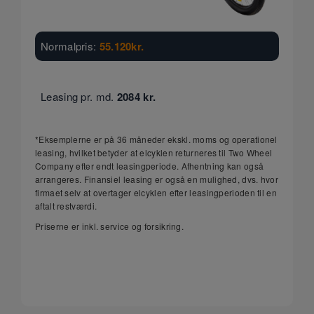
Normalpris:
55.120
kr.
Leasing pr. md.
2084
kr.
*Eksemplerne er på 36 måneder ekskl. moms og operationel
leasing, hvilket betyder at elcyklen returneres til Two Wheel
Company efter endt leasingperiode. Afhentning kan også
arrangeres. Finansiel leasing er også en mulighed, dvs. hvor
firmaet selv at overtager elcyklen efter leasingperioden til en
aftalt restværdi.
Priserne er inkl. service og forsikring.