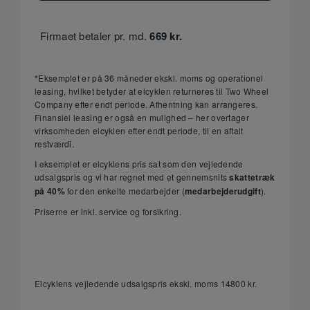
Firmaet betaler pr. md.
669
kr.
*Eksemplet er på 36 måneder ekskl. moms og operationel
leasing, hvilket betyder at elcyklen returneres til Two Wheel
Company efter endt periode. Afhentning kan arrangeres.
Finansiel leasing er også en mulighed – her overtager
virksomheden elcyklen efter endt periode, til en aftalt
restværdi.
I eksemplet er elcyklens pris sat som den vejledende
udsalgspris og vi har regnet med et gennemsnits
skattetræk
på 40%
for den enkelte medarbejder (
medarbejderudgift
).
Priserne er inkl. service og forsikring.
Elcyklens vejledende udsalgspris ekskl. moms
14800
kr.