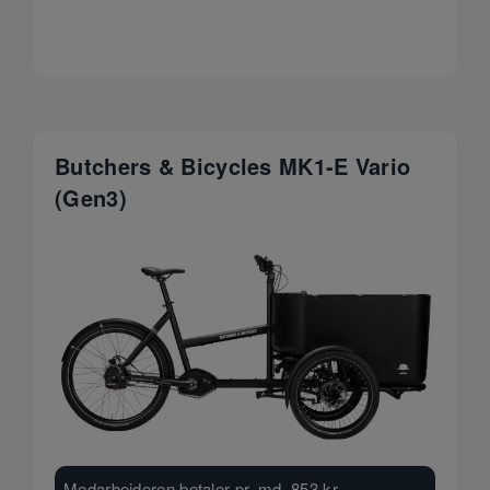
Butchers & Bicycles MK1-E Vario
(Gen3)
Medarbejderen betaler pr. md.
853
kr.