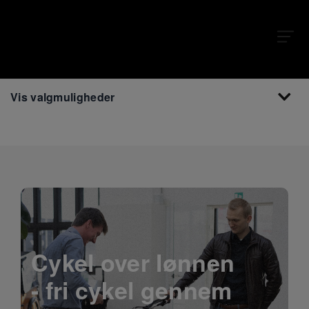
Vis valgmuligheder
Cykel over lønnen
- fri cykel gennem