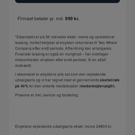
Firmaet betaler pr. md.
999
kr.
*Eksemplet er på 36 måneder ekskl. moms og operationel
leasing, hvilket betyder at elcyklen returneres til Two Wheel
Company efter endt periode. Afhentning kan arrangeres.
Finansiel leasing er også en mulighed – her overtager
virksomheden elcyklen efter endt periode, til en aftalt
restværdi.
I eksemplet er elcyklens pris sat som den vejledende
udsalgspris og vi har regnet med et gennemsnits
skattetræk
på 40%
for den enkelte medarbejder (
medarbejderudgift
).
Priserne er inkl. service og forsikring.
Elcyklens vejledende udsalgspris ekskl. moms
24800
kr.