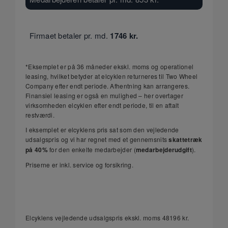
Firmaet betaler pr. md.
1746
kr.
*Eksemplet er på 36 måneder ekskl. moms og operationel
leasing, hvilket betyder at elcyklen returneres til Two Wheel
Company efter endt periode. Afhentning kan arrangeres.
Finansiel leasing er også en mulighed – her overtager
virksomheden elcyklen efter endt periode, til en aftalt
restværdi.
I eksemplet er elcyklens pris sat som den vejledende
udsalgspris og vi har regnet med et gennemsnits
skattetræk
på 40%
for den enkelte medarbejder (
medarbejderudgift
).
Priserne er inkl. service og forsikring.
Elcyklens vejledende udsalgspris ekskl. moms
48196
kr.