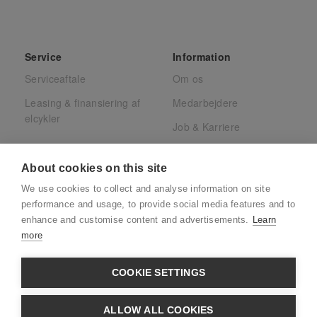
Service
Information
Serviceaftale
Om os
Leasing & finansiering af
Medarbejdere
elcykler
Job & Karriere
Presse
About cookies on this site
Juridisk
We use cookies to collect and analyse information on site
CSR
performance and usage, to provide social media features and to
enhance and customise content and advertisements.
Learn
more
COOKIE SETTINGS
CVR: 39880032 · Adresse:
Søndre Ringvej
ALLOW ALL COOKIES