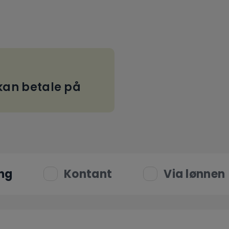
an betale på
ng
Kontant
Via lønnen