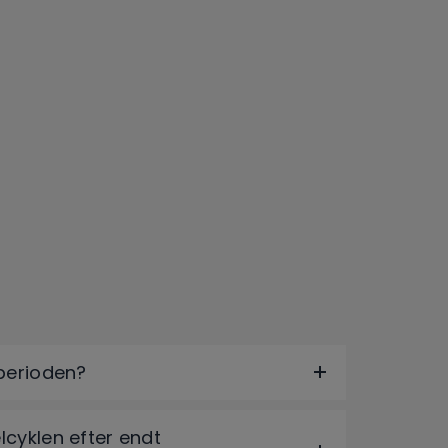
gperioden?
lcyklen efter endt