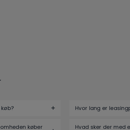
r
r køb?
Hvor lang er leasin
ksomheden køber
Hvad sker der med e