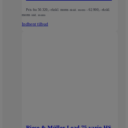
Pris fra
50.320
,- ekskl. moms
-
62.900
,- ekskl.
ekskl. moms
moms
inkl. moms
Indhent tilbud
Riese & Müller Load 75 vario HS