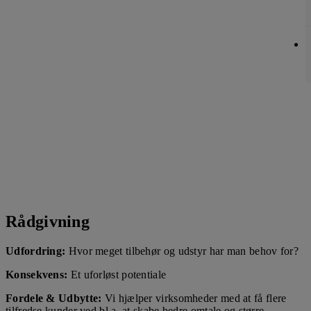
Rådgivning
Udfordring:
Hvor meget tilbehør og udstyr har man behov for?
Konsekvens:
Et uforløst potentiale
Fordele & Udbytte:
Vi hjælper virksomheder med at få flere
tilfredse kunder ved bl.a. at skabe bedre omtale og større