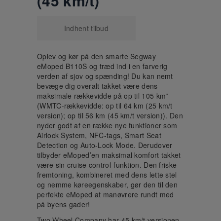
(45 km/t)
Indhent tilbud
Oplev og kør på den smarte Segway
eMoped B110S og træd ind i en farverig
verden af sjov og spænding! Du kan nemt
bevæge dig overalt takket være dens
maksimale rækkevidde på op til 105 km*
(WMTC-rækkevidde: op til 64 km (25 km/t
version); op til 56 km (45 km/t version)). Den
nyder godt af en række nye funktioner som
Airlock System, NFC-tags, Smart Seat
Detection og Auto-Lock Mode. Derudover
tilbyder eMoped’en maksimal komfort takket
være sin cruise control-funktion. Den friske
fremtoning, kombineret med dens lette stel
og nemme køreegenskaber, gør den til den
perfekte eMoped at manøvrere rundt med
på byens gader!
Two Wheel Company har 45 km/t versionen