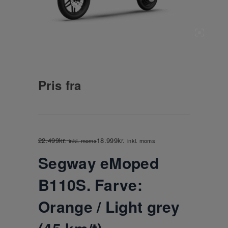
Pris fra
22.499
kr.
18.999
kr.
inkl. moms
inkl. moms
Segway eMoped
B110S. Farve:
Orange / Light grey