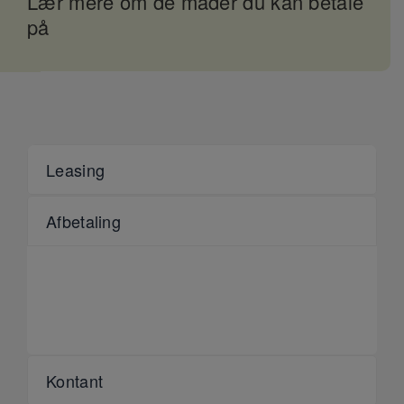
Lær mere om de måder du kan betale
på
Leasing
Afbetaling
Kontant