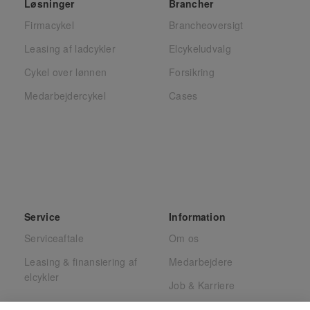
Løsninger
Brancher
Firmacykel
Brancheoversigt
Leasing af ladcykler
Elcykeludvalg
Cykel over lønnen
Forsikring
Medarbejdercykel
Cases
Service
Information
Serviceaftale
Om os
Leasing & finansiering af
Medarbejdere
elcykler
Job & Karriere
Presse