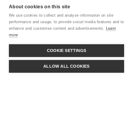
About cookies on this site
Juridisk
We use cookies to collect and analyse information on site
CSR
performance and usage, to provide social media features and to
enhance and customise content and advertisements.
Learn
more
Skal vi tage en snak om
COOKIE SETTINGS
dine behov?
CVR: 39880032 · Adresse:
Søndre Ringvej
Indhent tilbud
ALLOW ALL COOKIES
49C - 2605 Brøndby
· Telefon:
+45 31 33 20 00
Indhent tilbud
Du er ved at indhente tilbud på:
Hidden
Cyklens navn