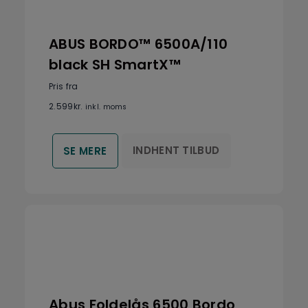
ABUS BORDO™ 6500A/110
black SH SmartX™
Pris fra
2.599
kr.
inkl. moms
INDHENT TILBUD
SE MERE
Abus Foldelås 6500 Bordo