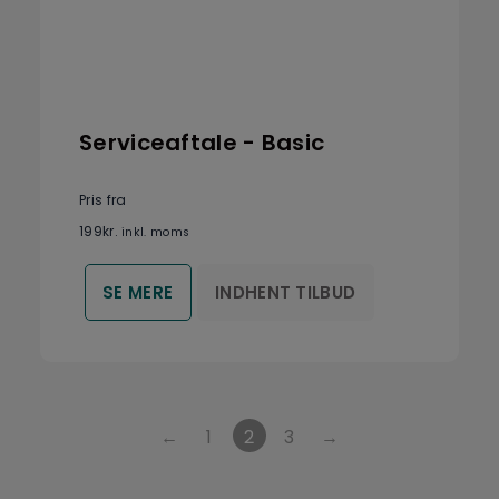
Serviceaftale - Basic
Pris fra
199
kr.
inkl. moms
INDHENT TILBUD
SE MERE
←
1
2
3
→