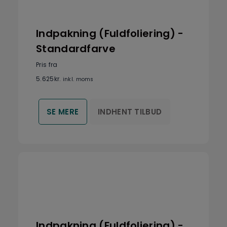
Indpakning (Fuldfoliering) -
Standardfarve
Pris fra
5.625
kr.
inkl. moms
INDHENT TILBUD
SE MERE
Indpakning (Fuldfoliering) -