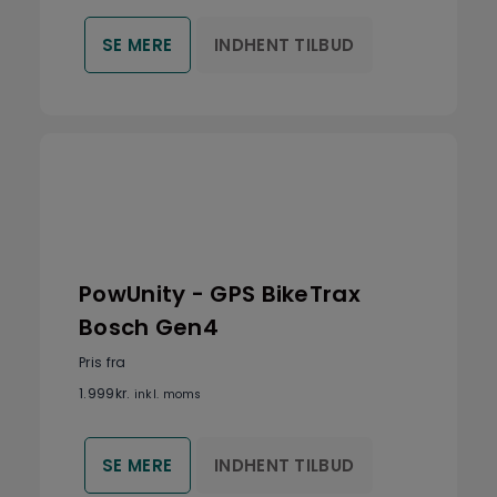
INDHENT TILBUD
SE MERE
PowUnity - GPS BikeTrax
Bosch Gen4
Pris fra
1.999
kr.
inkl. moms
INDHENT TILBUD
SE MERE