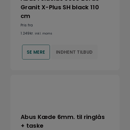
Granit X-Plus SH black 110
cm
Pris fra
1.249
kr.
inkl. moms
INDHENT TILBUD
SE MERE
Abus Kæde 6mm. til ringlås
+ taske