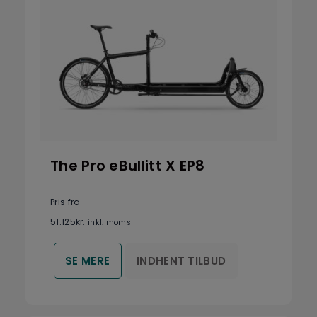
The Pro eBullitt X EP8
Pris fra
51.125
kr.
inkl. moms
INDHENT TILBUD
SE MERE