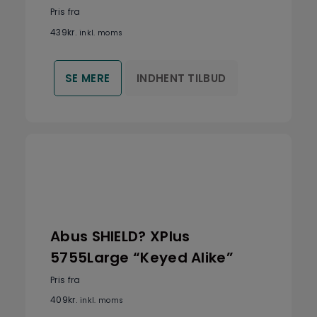
Pris fra
439
kr.
inkl. moms
INDHENT TILBUD
SE MERE
Abus SHIELD? XPlus
5755Large “Keyed Alike”
Pris fra
409
kr.
inkl. moms