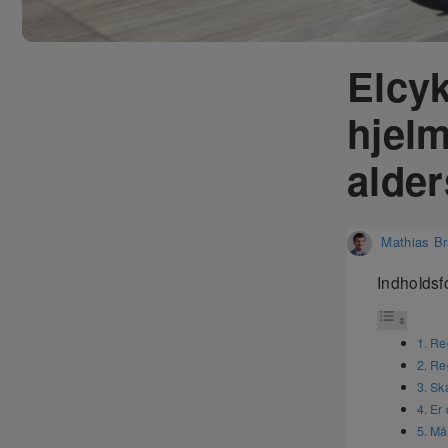
Elcyk
hjelm
alde
Mathias B
Indholdsf
Reg
Reg
Sk
Er 
Må 