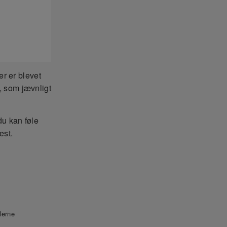
er er blevet
, som jævnligt
du kan føle
est.
lerne