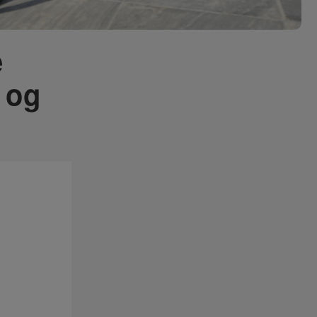
e
 og