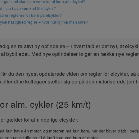
or gammel skal man være for at køre på elcykel?
l man have kørekort til elcykel?
d er reglerne for børn på elcykler?
ykel hastighed regler – hvor hurtigt må man køre?
adig en relativt ny opfindelse – i hvert fald er det nyt, at elcykl
l af bybilledet. Med nye opfindelser følger en række nye regler
 får du den nyest opdaterede viden om regler for elcykler, så 
du eller dine kollegaer sætter sig op på den motoriserede jernh
or alm. cykler (25 km/t)
er gælder for almindelige elcykler:
må kun have én motor, og motoren må kun køre, når der bliver trådt i peda
len kunne trille op til 6 km/t kun ved brug af motor