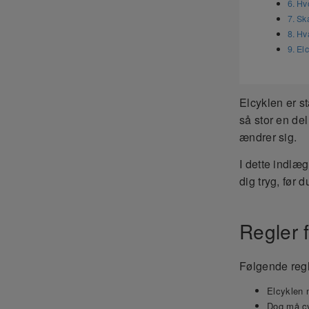
Hv
Ska
Hva
Elc
Elcyklen er st
så stor en de
ændrer sig.
I dette indlæg
dig tryg, før 
Regler f
Følgende regl
Elcyklen 
Dog må cyk