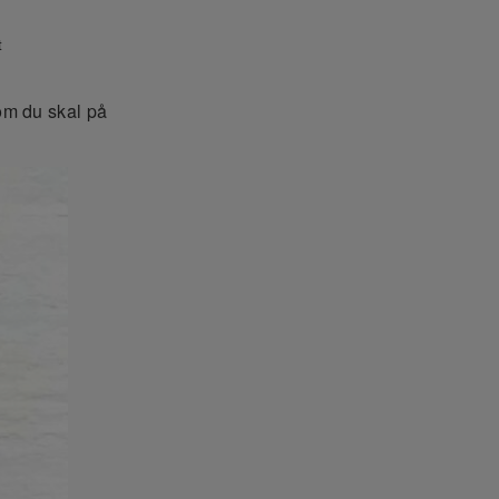
t
om du skal på