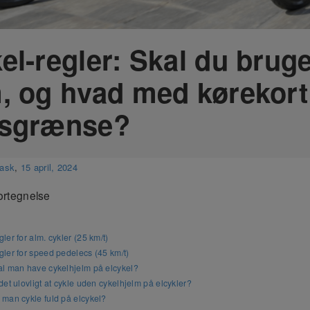
el-regler: Skal du brug
, og hvad med kørekort
rsgrænse?
rask
,
15 april, 2024
ortegnelse
ler for alm. cykler (25 km/t)
ler for speed pedelecs (45 km/t)
al man have cykelhjelm på elcykel?
det ulovligt at cykle uden cykelhjelm på elcykler?
man cykle fuld på elcykel?