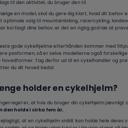
lags til den aktivitet, du bruger den til.
vælge en model, skal du gøre dig klart, hvad dit behov er
t optimale valg til mountainbiking, racercykling, landev
har kortlagt dine behov, er det en rigtig god ide at prøve
leste gode cykelhjelme efterhånden kommer med filtp
tere pasformen, så er selve modellerne også forskellig
ige hovedformer. Tag derfor ud til en cykelhandler og prø
ter du dit hoved bedst.
ænge holder en cykelhjelm?
gerregel er, at hvis du bruger din cykelhjelm jævnligt
 den holde i cirka fem år.
ejlagtigt, at en cykelhjelm snildt kan holde hele deres v
e endda, at en hjelm uden tvivl er i tip-top stand, så l