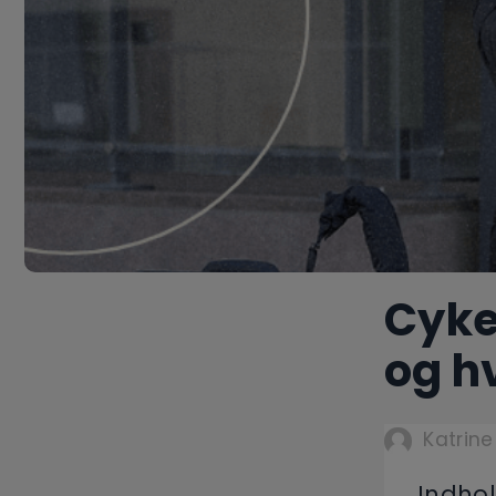
Cyke
og h
Katrine
Indhol