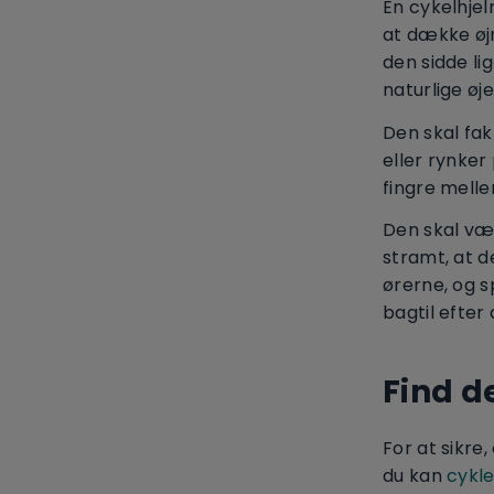
En cykelhje
at dække øjn
den sidde li
naturlige øj
Den skal fa
eller rynke
fingre melle
Den skal vær
stramt, at 
ørerne, og s
bagtil efter
Find d
For at sikre
du kan
cykle