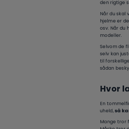
den rigtige s
Når du skal 
hjelme er de
osv. Når du 
modeller.
Selvom de f
selv kan jus
til forskell
sådan beskyt
Hvor l
En tommelfin
uheld,
så kan
Mange tror f
Måske tror d