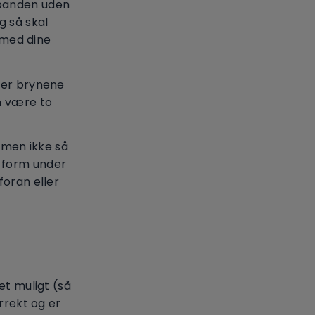
 panden uden
g så skal
t med dine
ger brynene
n være to
, men ikke så
-form under
foran eller
et muligt (så
rrekt og er