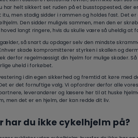
Du har helt sikkert set ruden på et busstoppested, der e
 itu, men stadig sidder i rammen og holdes fast. Det 
lhjelm. Den sidder muligvis sammen, men den er skrøbel
 hoved langt ringere, hvis du skulle være så uheldig at f
ælder, så snart du opdager selv den mindste skramm
 Enhver skade kompromitterer styrken i skallen og der
jek derfor regelmæssigt din hjelm for mulige skader. Så
ige uheld i forkøbet.
vestering i din egen sikkerhed og fremtid at køre med d
Det er det fornuftige valg. Vi opfordrer derfor alle vore
rtnere, leverandører og læsere her til at huske hjelm
m, men det er en hjelm, der kan redde dit liv.
r har du ikke cykelhjelm på?