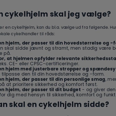
n cykelhjelm skal jeg vælge?
r en cykelhjelm, kan du bl.a. vælge ud fra følgende. Hus
okale cykelhandler til råds:
n hjelm, der passer til din hovedstørrelse og -
n skal sidde jævnt og stramt, men stadig være 
e på.
or, at hjelmen opfylder relevante sikkerhedsst
eks. CE- eller CPSC-certificeringer.
en hjelm med justerbare stropper og spændes
 tilpasse den til din hovedstørrelse og -form.
n hjelm, der passer til din personlige smag
, me
på at prioritere sikkerhed og komfort først.
n hjelm, der passer til dit budget
- og giver den
for dig med hensyn til sikkerhed, komfort og funkt
n skal en cykelhjelm sidde?