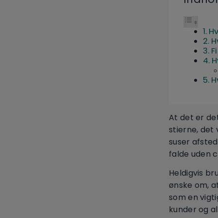
Hv
H
F
H
H
At det er de
stierne, det
suser afsted
falde uden c
Heldigvis br
ønske om, at 
som en vigti
kunder og al