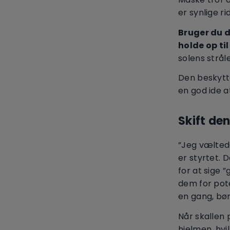
er synlige r
Bruger du d
holde op til 
solens strål
Den beskytte
en god ide a
Skift den
”Jeg væltede
er styrtet.
for at sige 
dem for pote
en gang, bør
Når skallen
hjelmen, hvi