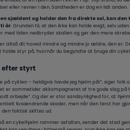
idser eller revner i den. Sandheden er dog en lidt anden.
en sjældent og holder den fra direkte sol, kan den
ti år
. Grunden til, at den ikke kan holde evigt, selv uden 
er med tiden nedbryder skallen og gør den mere skrøbel
r altså dit hoved mindre og mindre jo ældre, den er. D
t holde styr på, hvornår du begyndte at bruge din cykel
 efter styrt
 på cyklen – heldigvis havde jeg hjelm på!”, siger folk o
 Det er sommetider akkompagneret af tre gode slag på
”godt arbejde”. Og der
er
stor sandsynlighed for, at hje
ntielt livsændrende skader, men når den først har gjor
 den faktisk skiftes ud.
 på en cykelhjelm rammer asfalten, sender det stød ge
lket kan resultere i bittesmå revner, som ikke kan ses 