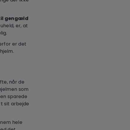
 til gengæld
uheld, er, at
ig.
erfor er det
hjelm.
fte, når de
 hjelmen som
lmen sparede
t sit arbejde
nnem hele
med det