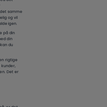
r
er det samme
ig og vil
alde igen.
e på din
med din
 kan du
en rigtige
s kunder,
en. Det er