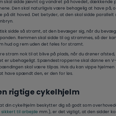
lm skal sidde jævnt og vandret på hovedet, dækkende
ene. Den skal naturligvis være behagelig at have på, o
ge på dit hoved. Det betyder, at den skal sidde parallel
enbryn.
ktisk sidde så stramt, at den bevæger sig, når du bevæ
r panden. Remmen skal sidde til og strammes, så der ka
m hud og rem uden det føles for stramt.
e stram nok til at blive på plads, når du drøner afsted
det er ubehageligt. Spændestropperne skal danne en V
pændingen skal være tilpas. Hvis du kan vippe hjelmen 
 at have spændt den, er den for løs.
en rigtige cykelhjelm
, at din cykelhjelm beskytter dig så godt som overhoved
 sikkert til arbejde
mm.), er det vigtigt, at den sidder ko