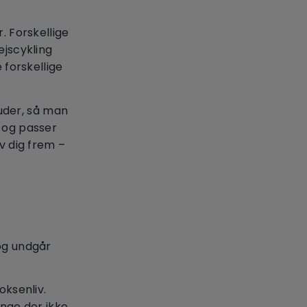
. Forskellige
ejscykling
 forskellige
uder, så man
e og passer
v dig frem –
 og undgår
oksenliv.
ænge der ikke