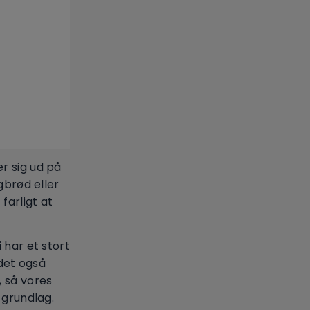
r sig ud på
gbrød eller
farligt at
 har et stort
 det også
, så vores
 grundlag.