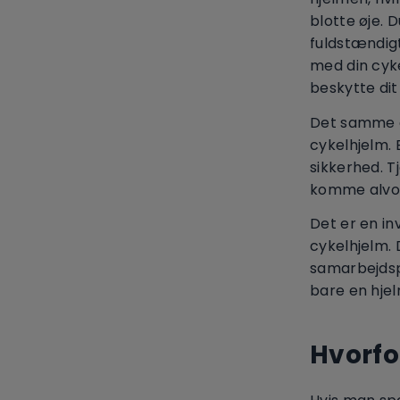
blotte øje. 
fuldstændigt
med din cyke
beskytte dit
Det samme g
cykelhjelm.
sikkerhed. T
komme alvorl
Det er en in
cykelhjelm. 
samarbejdspa
bare en hjel
Hvorfo