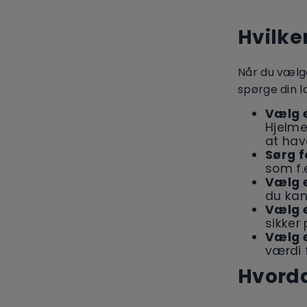
Hvilke
Når du vælge
spørge din l
Vælg e
Hjelme
at hav
Sørg f
som f.
Vælg 
du kan
Vælg e
sikker 
Vælg e
værdi 
Hvorda