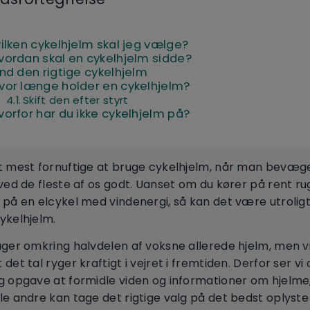
ilken cykelhjelm skal jeg vælge?
vordan skal en cykelhjelm sidde?
ind den rigtige cykelhjelm
vor længe holder en cykelhjelm?
Skift den efter styrt
vorfor har du ikke cykelhjelm på?
t mest fornuftige at bruge cykelhjelm, når man bevæge
 ved de fleste af os godt. Uanset om du kører på rent ru
 på en elcykel med vindenergi, så kan det være utroligt 
ykelhjelm.
uger omkring halvdelen af voksne allerede hjelm, men vi
det tal ryger kraftigt i vejret i fremtiden. Derfor ser vi
g opgave at formidle viden og informationer om hjelme
le andre kan tage det rigtige valg på det bedst oplyste