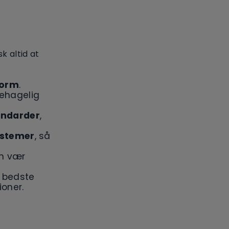
k altid at
form
.
behagelig
andarder
,
ystemer
, så
n vær
 bedste
ioner.