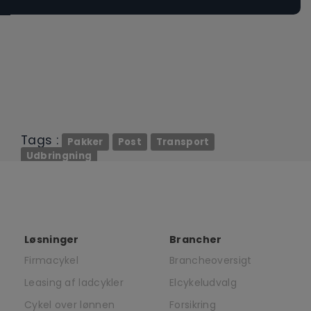
Tags :
Pakker
Post
Transport
Udbringning
Løsninger
Brancher
Firmacykel
Brancheoversigt
Leasing af ladcykler
Elcykeludvalg
Cykel over lønnen
Forsikring