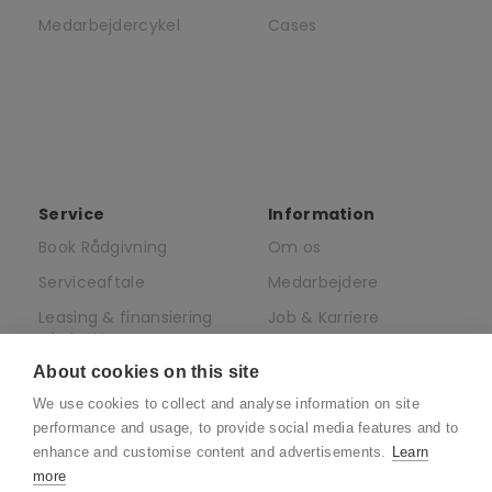
Medarbejdercykel
Cases
Service
Information
Book Rådgivning
Om os
Serviceaftale
Medarbejdere
Leasing & finansiering
Job & Karriere
af elcykler
Presse
About cookies on this site
Juridisk
We use cookies to collect and analyse information on site
CSR
performance and usage, to provide social media features and to
enhance and customise content and advertisements.
Learn
more