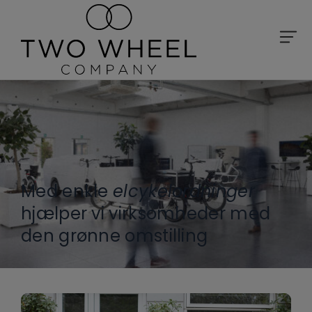
Med enkle
elcykelordninger
hjælper vi virksomheder med
den grønne omstilling