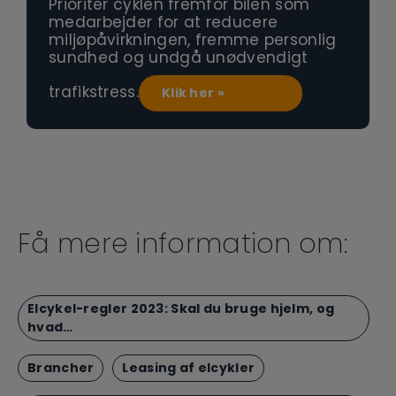
Prioritér cyklen fremfor bilen som
medarbejder for at reducere
miljøpåvirkningen, fremme personlig
sundhed og undgå unødvendigt
trafikstress.
Klik her »
Få mere information om:
Elcykel-regler 2023: Skal du bruge hjelm, og
hvad…
Brancher
Leasing af elcykler