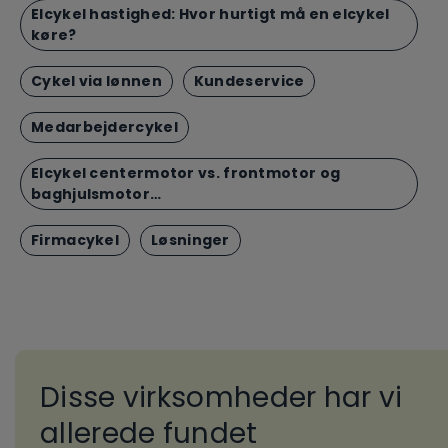
Elcykel hastighed: Hvor hurtigt må en elcykel
køre?
Cykel via lønnen
Kundeservice
Medarbejdercykel
Elcykel centermotor vs. frontmotor og
baghjulsmotor…
Firmacykel
Løsninger
Disse virksomheder har vi
allerede fundet